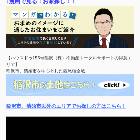
↓漫画で見る！お家探し！！
【ハウスドゥ155号稲沢（株）不動産トータルサポートの得意エ
リア】
稲沢市、清須市を中心とした西尾張全域
稲沢市、清須市以外のエリアでお探しの方はこちら！