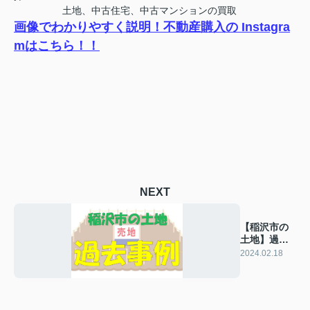
土地、中古住宅、中古マンションの買取
画像でわかりやすく説明！不動産購入の Instagra
mはこちら！！
NEXT
【稲沢市の
土地】過去
の販売事例
2024.02.18