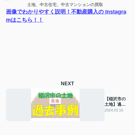
土地、中古住宅、中古マンションの買取
画像でわかりやすく説明！不動産購入の Instagra
mはこちら！！
NEXT
【稲沢市の
土地】過去
の販売事例
2024.03.10