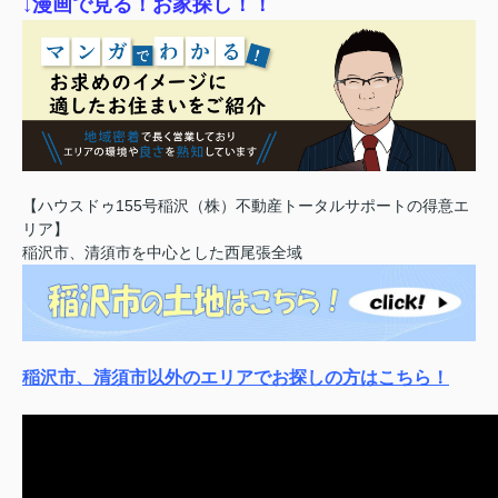
↓漫画で見る！お家探し！！
【ハウスドゥ155号稲沢（株）不動産トータルサポートの得意エ
リア】
稲沢市、清須市を中心とした西尾張全域
稲沢市、清須市以外のエリアでお探しの方はこちら！