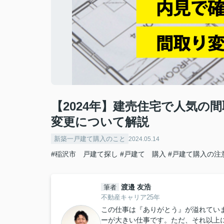
【2024年】建売住宅で人気の
変更について解説
新築一戸建て購入のこと
2024.05.14
#稲沢市 戸建て探し
#戸建て 購入
#戸建て購入の注
渡邉 友浩
筆者
不動産キャリア25年
この仕事は『ありがとう』が溢れてい
ーが大きい仕事です。ただ、それ以上