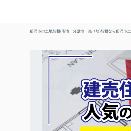
稲沢市の土地情報(宅地・分譲地・売り地)情報なら稲沢市土地