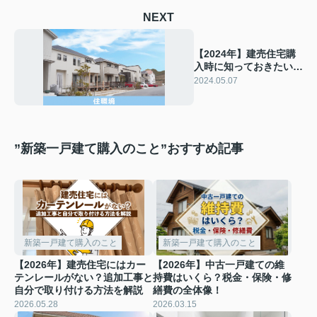
NEXT
【2024年】建売住宅購
入時に知っておきたいチ
ェックポイントとは？3
2024.05.07
つに分けて解説！
”新築一戸建て購入のこと”おすすめ記事
新築一戸建て購入のこと
新築一戸建て購入のこと
【2026年】建売住宅にはカー
【2026年】中古一戸建ての維
テンレールがない？追加工事と
持費はいくら？税金・保険・修
自分で取り付ける方法を解説
繕費の全体像！
2026.05.28
2026.03.15