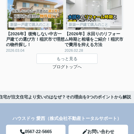
新築一戸建て購入のこと
新築一戸建て購入のこと
【2026年】後悔しない中古一
【2026年】水回りのリフォー
戸建ての選び方！稲沢市で理想
ム時期と相場をご紹介！稲沢市
の物件探し！
で費用を抑える方法
2026.03.04
2026.02.28
もっと見る
ブログトップへ
建売住宅が注文住宅より安いのはなぜ？その理由を3つのポイントから解説
ハウスドゥ 愛西（株式会社不動産トータルサポート）
0567-22-5665
お問い合わせ