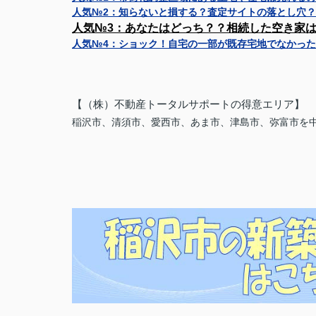
人気№2：
知らないと損する？査定サイトの落とし穴？
人気№3：
あなたはどっち？？相続した空き家
人気№4：
ショック！自宅の一部が既存宅地でなかった
【（株）不動産トータルサポートの得意エリア】
稲沢市、清須市、愛西市、あま市、津島市、弥富市を