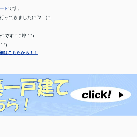
です。
ポート
てきました(∩´∀｀)∩
です！(´艸｀*)
*)
細はこちらから！！