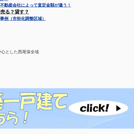
不動産会社によって査定金額が違う！
は売る？貸す？
事例（市街化調整区域）
中心とした西尾張全域