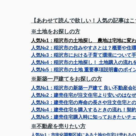
【あわせて読んで欲しい！人気の記事はこ
※土地をお探しの方
人気№1：
稲沢市の土地探し　農地は宅地に変
人気№2：
稲沢市の住みやすさとは？概要や住
人気№3：
稲沢市における子育て環境について
人気№4：
稲沢市の土地探し！ 土地購入の流れ
人気№5：
稲沢市の土地 重要事項説明書のポイ
※新築一戸建てをお探しの方
人気№1：
稲沢市の新築一戸建て 良い不動産会
人気№2：
建売住宅が注文住宅より安いのはなぜ
人気№3：
建売住宅の寿命の長さや注文住宅と
人気№4：
建売住宅を購入するときの流れ！契約
人気№5：
建売住宅購入時に知っておきたいチェ
※不動産を売りたい方
人気№1：
市街化調整区域にある土地や住宅は売れるの