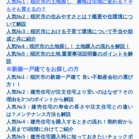
人気№1：
稲沢市の土地探し 農地は宅地に変わる？そ
もそも買えるの？
人気№2：
稲沢市の住みやすさとは？概要や住環境につ
いて解説
人気№3：
稲沢市における子育て環境について手当や助
成と共に紹介
人気№4：
稲沢市の土地探し！ 土地購入の流れを解説！
人気№5：
稲沢市の土地 重要事項説明書のポイントを解
説
※新築一戸建てをお探しの方
人気№1：
稲沢市の新築一戸建て 良い不動産会社の選び
方！！
人気№2：
建売住宅が注文住宅より安いのはなぜ？その
理由を3つのポイントから解説
人気№3：
建売住宅の寿命の長さや注文住宅との違い
は？メンテナンス方法も解説
人気№4：
建売住宅を購入するときの流れ！契約前から
入居まで3段階に分けてご紹介
人気№5：
建売住宅購入時に知っておきたいチェックポ