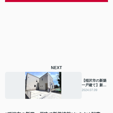
NEXT
【稲沢市の新築
一戸建て】新着
情報 稲沢市駅
2024.07.09
前3丁目