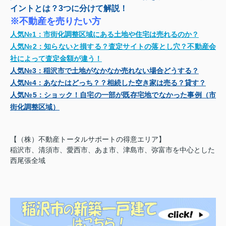
イントとは？3つに分けて解説！
※不動産を売りたい方
人気№1：
市街化調整区域にある土地や住宅は売れるのか？
人気№2：
知らないと損する？査定サイトの落とし穴？不動産会
社によって査定金額が違う！
人気№3：
稲沢市で土地がなかなか売れない場合どうする？
人気№4：
あなたはどっち？？相続した空き家は売る？貸す？
人気№5：
ショック！自宅の一部が既存宅地でなかった事例（市
街化調整区域）
【（株）不動産トータルサポートの得意エリア】
稲沢市、清須市、愛西市、あま市、津島市、弥富市を中心とした
西尾張全域