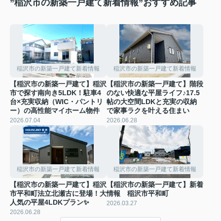
”稲沢市の新築一戸建て新着情報”おすすめ記事
稲沢市の新築一戸建て新着情報
稲沢市の新築一戸建て新着情報
【稲沢市の新築一戸建て】稲沢
【稲沢市の新築一戸建て】階段
市で探す南向き5LDK！駐車4
のない快適な平屋ライフ♪17.5
台×充実収納（WIC・パントリ
帖の大空間LDKと充実の収納
ー）の高性能マイホーム物件
で家事ラクを叶える住まい️
2026.07.04
2026.06.28
稲沢市の新築一戸建て新着情報
稲沢市の新築一戸建て新着情報
【稲沢市の新築一戸建て】稲沢
【稲沢市の新築一戸建て】新着
市平和町法立北瀬古に登場！大
情報 稲沢市平和町
人気の平屋4LDKプラン✨
2026.03.27
2026.06.28