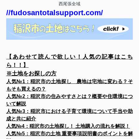
西尾張全域
//fudosantotalsupport.com/
【
あわせて読んで欲しい！人気の記事はこち
ら！！】
※土地をお探しの方
人気№1：
稲沢市の土地探し 農地は宅地に変わる？そ
もそも買えるの？
人気№2：
稲沢市の住みやすさとは？概要や住環境につ
いて解説
人気№3：
稲沢市における子育て環境について手当や助
成と共に紹介
人気№4：
稲沢市の土地探し！ 土地購入の流れを解説！
人気№5：
稲沢市の土地 重要事項説明書のポイントを解