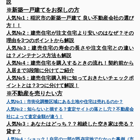
説
※新築一戸建てをお探しの方
人気№1：
稲沢市の新築一戸建て 良い不動産会社の選び
方！！
人気№2：
建売住宅が注文住宅より安いのはなぜ？その
理由を3つのポイントから解説
人気№3：
建売住宅の寿命の長さや注文住宅との違い
は？メンテナンス方法も解説
人気№4：
建売住宅を購入するときの流れ！契約前から
入居まで3段階に分けてご紹介
人気№5：
建売住宅購入時に知っておきたいチェックポ
イントとは？3つに分けて解説！
※不動産を売りたい方
人気№1：
市街化調整区域にある土地や住宅は売れるのか？
人気№2：
知らないと損する？査定サイトの落とし穴？不動産会
社によって査定金額が違う！
人気№3：
あなたはどっち？？相続した空き家は売る？
貸す？
人気№4：
ショック！自宅の一部が既存宅地でなかった事例（市