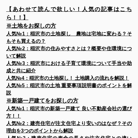
【
あわせて読んで欲しい！人気の記事はこち
ら！！】
※土地をお探しの方
人気№1：
稲沢市の土地探し 農地は宅地に変わる？そ
もそも買えるの？
人気№2：
稲沢市の住みやすさとは？概要や住環境につ
いて解説
人気№3：
稲沢市における子育て環境について手当や助
成と共に紹介
人気№4：
稲沢市の土地探し！ 土地購入の流れを解説！
人気№5：
稲沢市の土地 重要事項説明書のポイントを解
説
※新築一戸建てをお探しの方
人気№1：
稲沢市の新築一戸建て 良い不動産会社の選び
方！！
人気№2：
建売住宅が注文住宅より安いのはなぜ？その
理由を3つのポイントから解説