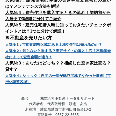
人気№3：
建売住宅の寿命の長さや注文住宅との違い
は？メンテナンス方法も解説
人気№4：
建売住宅を購入するときの流れ！契約前から
入居まで3段階に分けてご紹介
人気№5：
建売住宅購入時に知っておきたいチェックポ
イントとは？3つに分けて解説！
※不動産を売りたい方
人気№1：
市街化調整区域にある土地や住宅は売れるのか？
人気№2：
知らないと損する？査定サイトの落とし穴？不動産会
社によって査定金額が違う！
人気№3：
あなたはどっち？？相続した空き家は売る？
貸す？
人気№4：
ショック！自宅の一部が既存宅地でなかった事例（市
街化調整区域）
商号
株式会社不動産トータルサポート
代表者名 代表取締役 渡邉 友浩
所在地 愛知県愛西市南河田町高台10-2
電話番号 0567-22-5665