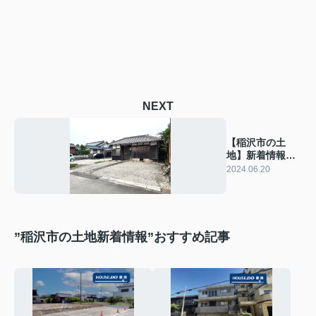
NEXT
【稲沢市の土
地】新着情報
稲沢市平和町横
2024.06.20
池本田売地
”稲沢市の土地新着情報”おすすめ記事