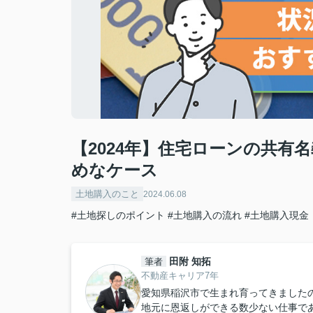
【2024年】住宅ローンの共
めなケース
土地購入のこと
2024.06.08
#土地探しのポイント
#土地購入の流れ
#土地購入現金
田附 知拓
筆者
不動産キャリア7年
愛知県稲沢市で生まれ育ってきました
地元に恩返しができる数少ない仕事で