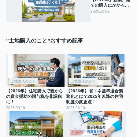
ての購入にかかる諸
費用はいくら？内訳
2025.10.02
や目安をご紹介
”土地購入のこと”おすすめ記事
土地購入のこと
土地購入のこと
【2026年】住宅購入で親から
【2026年】省エネ基準適合義
の資金援助の贈与税を非課税
務化とは？2025年以降の住宅
に！
制度の変更点！
2026.03.19
2026.03.10