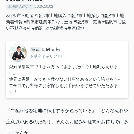
土地購入のこと
2025.10.02
#稲沢市不動産
#稲沢市土地購入
#稲沢市土地探し
#稲沢市土地
新着情報
#稲沢市建築条件なし土地
#稲沢市 売地
#稲沢市に強
い不動産会社
#稲沢市地域密着
#生産緑地
田附 知拓
筆者
不動産キャリア7年
愛知県稲沢市で生まれ育ってきましたので土地勘もありま
す。
地元に恩返しができる数少ない仕事であるという誇りをもっ
て全力でお客様のお家探しをお手伝いをさせていただきま
す！
「生産緑地を宅地に転用するか迷っている」「どんな流れや
注意点があるのだろう」そんなお悩みや疑問をお持ちではあ
りませんか。