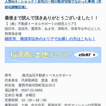
人気№5：
ショック！自宅の一部が既存宅地でなかった事例（市
街化調整区域）
最後まで読んで頂きありがとうございました！！
【（株）不動産トータルサポートの得意エリア】
稲沢市、清須市、愛西市、あま市、津島市、弥富市を中心とした
西尾張全域
稲沢市、清須市以外のエリアでお探しの方はこちら！
商号
株式会社不動産トータルサポート
代表者名 代表取締役 渡邉 友浩
所在地 愛西市南河田町高台10-2
電話番号 0567-22-5665
定休日
毎週 水曜日
営業時間 10：00～18：00
事業内容 土地、中古住宅、新築住宅、中古マンションの売買仲