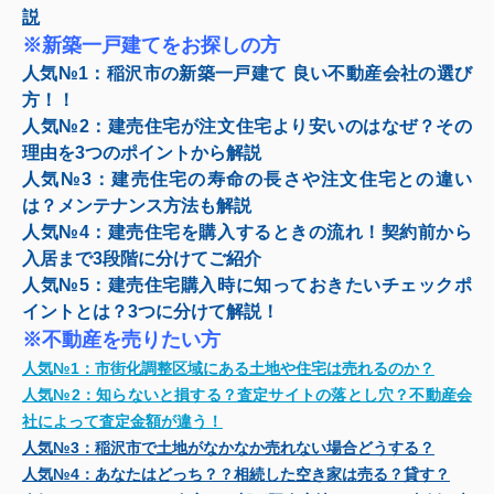
説
※新築一戸建てをお探しの方
人気№1：
稲沢市の新築一戸建て 良い不動産会社の選び
方！！
人気№2：
建売住宅が注文住宅より安いのはなぜ？その
理由を3つのポイントから解説
人気№3：
建売住宅の寿命の長さや注文住宅との違い
は？メンテナンス方法も解説
人気№4：
建売住宅を購入するときの流れ！契約前から
入居まで3段階に分けてご紹介
人気№5：
建売住宅購入時に知っておきたいチェックポ
イントとは？3つに分けて解説！
※不動産を売りたい方
人気№1：
市街化調整区域にある土地や住宅は売れるのか？
人気№2：
知らないと損する？査定サイトの落とし穴？不動産会
社によって査定金額が違う！
人気№3：
稲沢市で土地がなかなか売れない場合どうする？
人気№4：
あなたはどっち？？相続した空き家は売る？貸す？