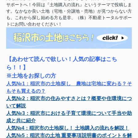
サポートへ！今回は『土地購入の流れ』というテーマで投稿しま
す。なかなか良い土地（宅地・分譲地・売地）が見つからない方
も、これから探し始める方も是非、（株）不動産トータルサポー
トにお問い合わせください！
【あわせて読んで欲しい！人気の記事はこち
ら！！】
※土地をお探しの方
人気№1：
稲沢市の土地探し 農地は宅地に変わる？そ
もそも買えるの？
人気№2：
稲沢市の住みやすさとは？概要や住環境につ
いて解説
人気№3：
稲沢市における子育て環境について手当や助
成と共に紹介
人気№4：
稲沢市の土地探し！ 土地購入の流れを解説！
人気№5：
稲沢市の土地 重要事項説明書のポイントを解