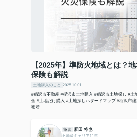
【2025年】準防火地域とは？
保険も解説
土地購入のこと
2025.10.01
#稲沢市不動産
#稲沢市土地購入
#稲沢市土地探し
#土
金
#土地だけ購入
#土地探しハザードマップ
#稲沢市
密着
肥田 将也
筆者
不動産キャリア11年