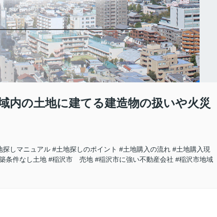
地域内の土地に建てる建造物の扱いや火災
地探しマニュアル
#土地探しのポイント
#土地購入の流れ
#土地購入現
建築条件なし土地
#稲沢市 売地
#稲沢市に強い不動産会社
#稲沢市地域