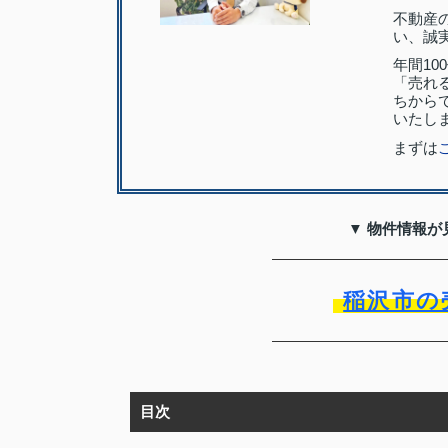
不動産
い、誠
年間1
「売れ
ちから
いたし
まずは
▼ 物件情報が
稲沢市の
目次