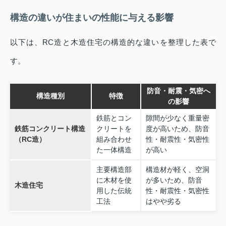
構造の違いが住まいの性能に与える影響
以下は、RC造と木造住宅の構造的な違いを整理した表で
す。
防音・耐震・気密へ
構造種別
特徴
の影響
鉄筋とコン
隙間が少なく重量密
鉄筋コンクリート構造
クリートを
度が高いため、防音
（RC造）
組み合わせ
性・耐震性・気密性
た一体構造
が高い
主要構造部
構造材が軽く、空洞
に木材を使
が多いため、防音
木造住宅
用した伝統
性・耐震性・気密性
工法
はやや劣る