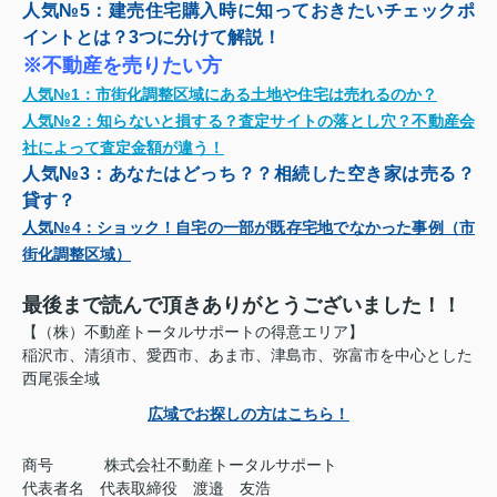
人気№5：
建売住宅購入時に知っておきたいチェックポ
イントとは？3つに分けて解説！
※不動産を売りたい方
人気№1：
市街化調整区域にある土地や住宅は売れるのか？
人気№2：
知らないと損する？査定サイトの落とし穴？不動産会
社によって査定金額が違う！
人気№3：
あなたはどっち？？相続した空き家は売る？
貸す？
人気№4：
ショック！自宅の一部が既存宅地でなかった事例（市
街化調整区域）
最後まで読んで頂きありがとうございました！！
【（株）不動産トータルサポートの得意エリア】
稲沢市、清須市、愛西市、あま市、津島市、弥富市を中心とした
西尾張全域
広域でお探しの方はこちら！
商号
株式会社不動産トータルサポート
代表者名 代表取締役 渡邉 友浩