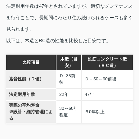
法定耐用年数は47年とされていますが、適切なメンテナンス
を行うことで、長期間にわたり住み続けられるケースも多く
見られます。
以下は、木造とRC造の性能を比較した目安です。
木造（目
鉄筋コンクリート造
比較項目
安）
（ＲＣ造）
Ｄ−35前
遮音性能（Ｄ値）
Ｄ－50～60前後
後
法定耐用年数
22年
47年
実際の平均寿命
30～60年
※設計・維持管理によ
６0年以上
程度
る