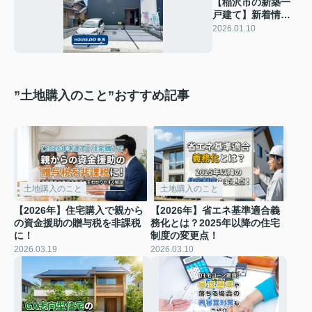
【稲沢市の新築一
戸建て】新着情
報 稲沢市矢合町
2026.01.10
”土地購入のこと”おすすめ記事
土地購入のこと
土地購入のこと
【2026年】住宅購入で親から
【2026年】省エネ基準適合義
の資金援助の贈与税を非課税
務化とは？2025年以降の住宅
に！
制度の変更点！
2026.03.19
2026.03.10