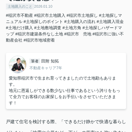
土地購入のこと
2026.01.10
#稲沢市不動産
#稲沢市土地購入
#稲沢市土地探し
#土地探しマ
ニュアル
#土地探しのポイント
#土地購入の流れ
#土地購入現金
#土地だけ購入
#土地敷地調査
#土地方角
#土地探しハザードマ
ップ
#稲沢市建築条件なし土地
#稲沢市 売地
#稲沢市に強い不
動産会社
#稲沢市地域密着
田附 知拓
筆者
不動産キャリア7年
愛知県稲沢市で生まれ育ってきましたので土地勘もありま
す。
地元に恩返しができる数少ない仕事であるという誇りをもっ
て全力でお客様のお家探しをお手伝いをさせていただきま
す！
戸建て住宅を検討する際、「できるだけ静かで快適な暮らし