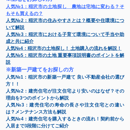
人気№1：
稲沢市の土地探し 農地は宅地に変わる？そ
もそも買えるの？
人気№2：
稲沢市の住みやすさとは？概要や住環境につ
いて解説
人気№3：
稲沢市における子育て環境について手当や助
成と共に紹介
人気№4：
稲沢市の土地探し！ 土地購入の流れを解説！
人気№5：
稲沢市の土地 重要事項説明書のポイントを解
説
※新築一戸建てをお探しの方
人気№1：
稲沢市の新築一戸建て 良い不動産会社の選び
方！！
人気№2：
建売住宅が注文住宅より安いのはなぜ？その
理由を3つのポイントから解説
人気№3：
建売住宅の寿命の長さや注文住宅との違い
は？メンテナンス方法も解説
人気№4：
建売住宅を購入するときの流れ！契約前から
入居まで3段階に分けてご紹介